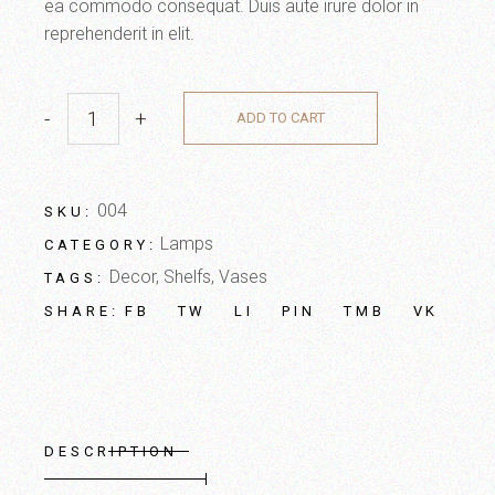
ea commodo consequat. Duis aute irure dolor in
reprehenderit in elit.
-
+
ADD TO CART
004
SKU:
Lamps
CATEGORY:
Decor
,
Shelfs
,
Vases
TAGS:
FB
TW
LI
PIN
TMB
VK
SHARE:
DESCRIPTION