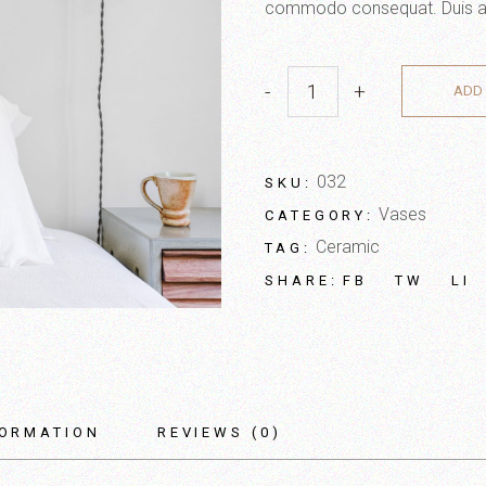
commodo consequat. Duis aute 
-
+
ADD 
032
SKU:
Vases
CATEGORY:
Ceramic
TAG:
FB
TW
LI
SHARE:
FORMATION
REVIEWS (0)