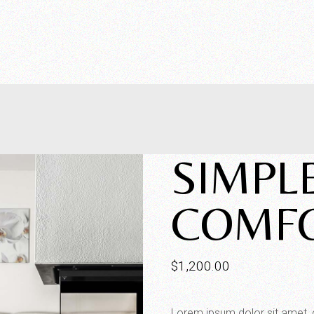
SIMPL
COMF
$
1,200.00
Lorem ipsum dolor sit amet, 