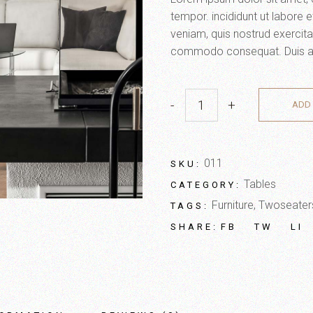
tempor. incididunt ut labore 
veniam, quis nostrud exercitat
commodo consequat. Duis aute 
-
+
ADD 
011
SKU:
Tables
CATEGORY:
Furniture
,
Twoseater
TAGS:
FB
TW
LI
SHARE: