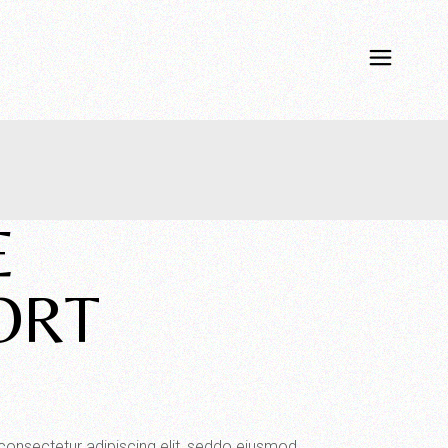
E
ORT
consectetur adipiscing elit, seddo eiusmod