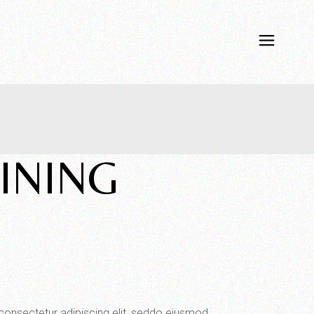
INING
consectetur adipiscing elit, seddo eiusmod