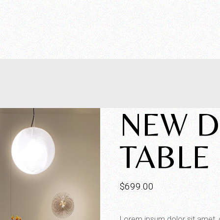
NEW D
TABLE
$
699.00
Lorem ipsum dolor sit amet, 