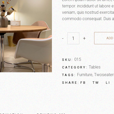
tempor. incididunt ut labore 
veniam, quis nostrud exercitat
commodo consequat. Duis aute 
-
+
ADD 
015
SKU:
Tables
CATEGORY:
Furniture
,
Twoseater
TAGS:
FB
TW
LI
SHARE: